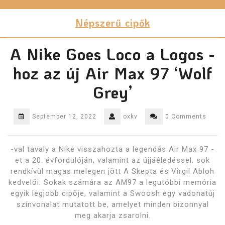
Skip
to
Népszerű cipők
content
A Nike Goes Loco a Logos -
hoz az új Air Max 97 ‘Wolf
Grey’
September 12, 2022
oxkv
0 Comments
-val tavaly a Nike visszahozta a legendás Air Max 97 -
et a 20. évfordulóján, valamint az újjáéledéssel, sok
rendkívül magas melegen jött A Skepta és Virgil Abloh
kedvelői. Sokak számára az AM97 a legutóbbi memória
egyik legjobb cipője, valamint a Swoosh egy vadonatúj
színvonalat mutatott be, amelyet minden bizonnyal
meg akarja zsarolni.