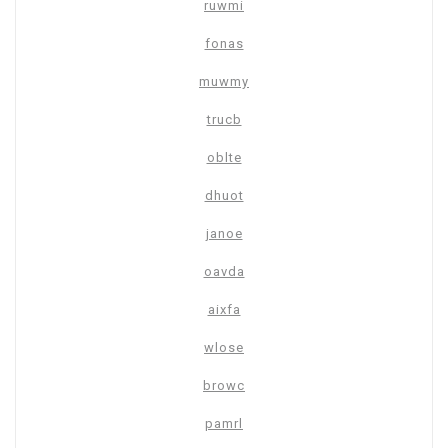
ruwmi
fonas
muwmy
trucb
oblte
dhuot
janoe
oavda
aixfa
wlose
browc
pamrl