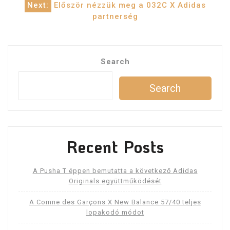
navigation
Next:
Először nézzük meg a 032C X Adidas
partnerség
Search
Search
Recent Posts
A Pusha T éppen bemutatta a következő Adidas
Originals együttműködését
A Comne des Garçons X New Balance 57/40 teljes
lopakodó módot