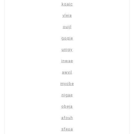
koaic
vleia
ouijl
goqie
unigy
inwae
awvil
myobe
nigae
obeja
afouh
sfeoa