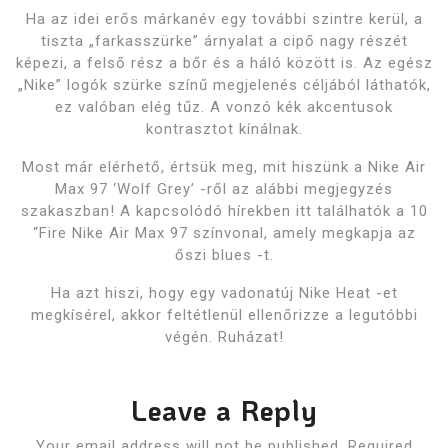
Ha az idei erős márkanév egy további szintre kerül, a
tiszta „farkasszürke” árnyalat a cipő nagy részét
képezi, a felső rész a bőr és a háló között is. Az egész
„Nike” logók szürke színű megjelenés céljából láthatók,
ez valóban elég tűz. A vonzó kék akcentusok
kontrasztot kínálnak.
Most már elérhető, értsük meg, mit hiszünk a Nike Air
Max 97 ‘Wolf Grey’ -ről az alábbi megjegyzés
szakaszban! A kapcsolódó hírekben itt találhatók a 10
“Fire Nike Air Max 97 színvonal, amely megkapja az
őszi blues -t.
Ha azt hiszi, hogy egy vadonatúj Nike Heat -et
megkísérel, akkor feltétlenül ellenőrizze a legutóbbi
végén. Ruházat!
Leave a Reply
Your email address will not be published.
Required